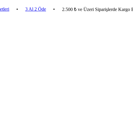
•
3 Al 2 Öde
•
2.500 ₺ ve Üzeri Siparişlerde Kargo Bedava