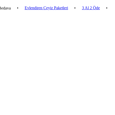
•
Evlendiren Çeyiz Paketleri
•
3 Al 2 Öde
•
2.500 ₺ 