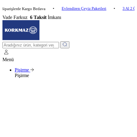
•
Evlendiren Çeyiz Paketleri
•
3 Al 2 Öde
•
şlerde Kargo Bedava
Vade Farksız
6 Taksit
İmkanı
Menü
Pişirme
Pişirme