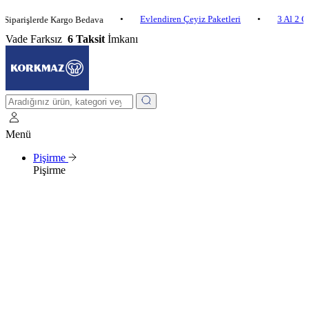
•
Evlendiren Çeyiz Paketleri
•
3 Al 2 Öde
•
şlerde Kargo Bedava
Vade Farksız
6 Taksit
İmkanı
Menü
Pişirme
Pişirme