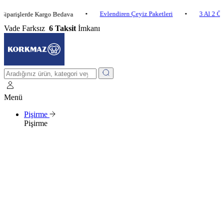
•
Evlendiren Çeyiz Paketleri
•
3 Al 2 Öde
•
şlerde Kargo Bedava
Vade Farksız
6 Taksit
İmkanı
Menü
Pişirme
Pişirme