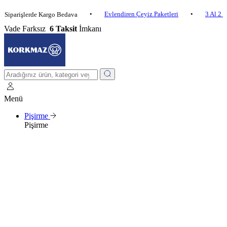
•
Evlendiren Çeyiz Paketleri
•
3 Al 2 Öde
•
işlerde Kargo Bedava
Vade Farksız
6 Taksit
İmkanı
Menü
Pişirme
Pişirme