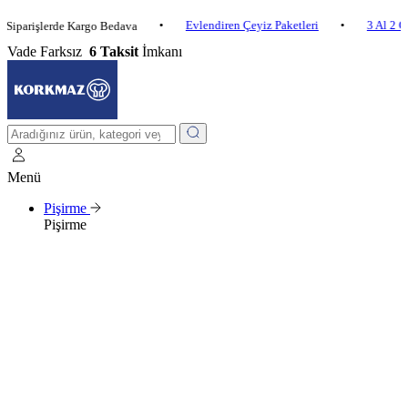
•
Evlendiren Çeyiz Paketleri
•
3 Al 2 Öde
•
işlerde Kargo Bedava
Vade Farksız
6 Taksit
İmkanı
Menü
Pişirme
Pişirme