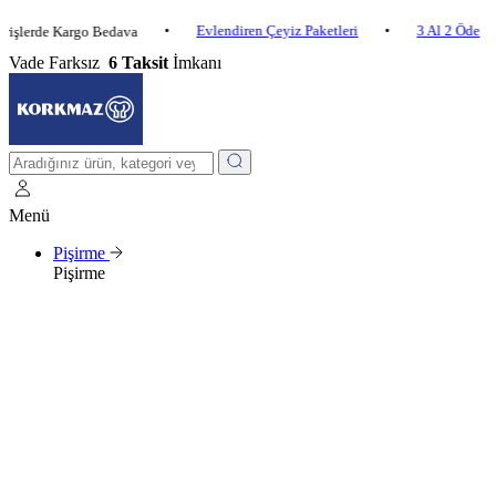
•
Evlendiren Çeyiz Paketleri
•
3 Al 2 Öde
•
de Kargo Bedava
2
Vade Farksız
6 Taksit
İmkanı
Menü
Pişirme
Pişirme