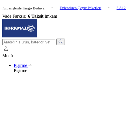
•
Evlendiren Çeyiz Paketleri
•
3 Al 2 Öde
işlerde Kargo Bedava
Vade Farksız
6 Taksit
İmkanı
Menü
Pişirme
Pişirme