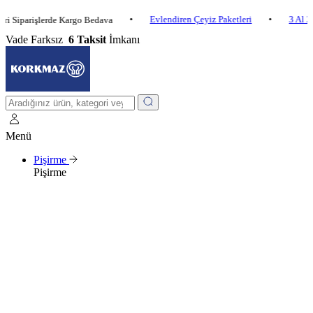
•
Evlendiren Çeyiz Paketleri
•
3 Al 2 Öde
arişlerde Kargo Bedava
Vade Farksız
6 Taksit
İmkanı
Menü
Pişirme
Pişirme