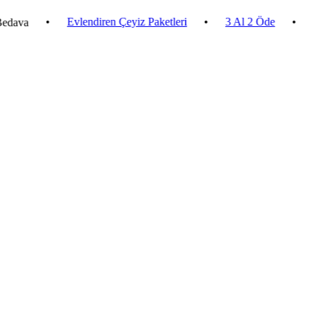
•
Evlendiren Çeyiz Paketleri
•
3 Al 2 Öde
•
2.500 ₺ 