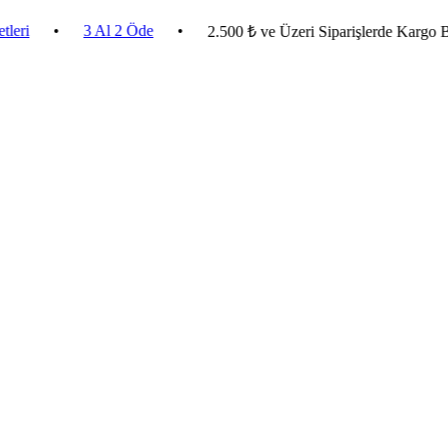
•
3 Al 2 Öde
•
2.500 ₺ ve Üzeri Siparişlerde Kargo Bedava