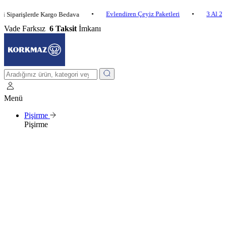
•
Evlendiren Çeyiz Paketleri
•
3 Al 2 Öde
rişlerde Kargo Bedava
Vade Farksız
6 Taksit
İmkanı
Menü
Pişirme
Pişirme