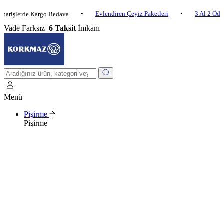
•
Evlendiren Çeyiz Paketleri
•
3 Al 2 Öde
•
erde Kargo Bedava
Vade Farksız
6 Taksit
İmkanı
Menü
Pişirme
Pişirme