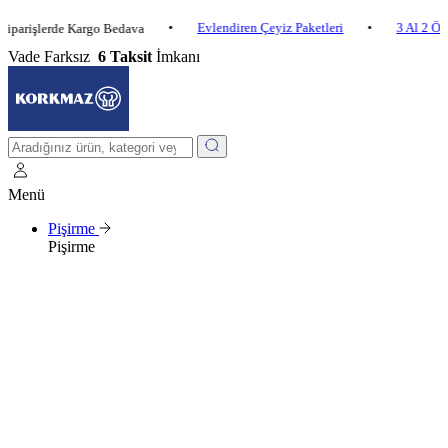
•
Evlendiren Çeyiz Paketleri
•
3 Al 2 Öde
•
lerde Kargo Bedava
Vade Farksız
6 Taksit
İmkanı
Menü
Pişirme
Pişirme