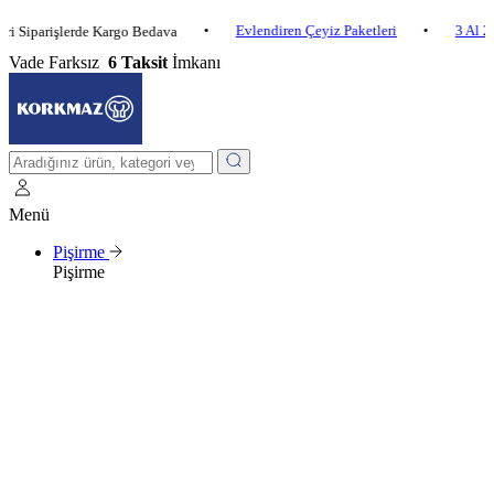
•
Evlendiren Çeyiz Paketleri
•
3 Al 2 Öde
arişlerde Kargo Bedava
Vade Farksız
6 Taksit
İmkanı
Menü
Pişirme
Pişirme