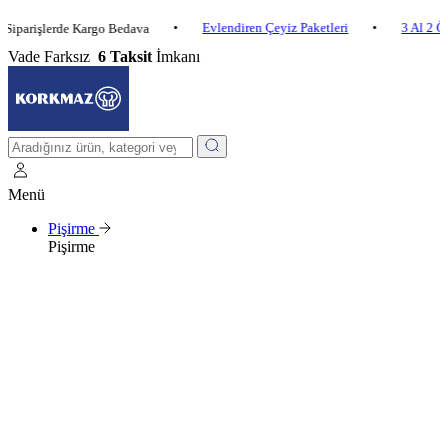
•
Evlendiren Çeyiz Paketleri
•
3 Al 2 Öde
•
şlerde Kargo Bedava
Vade Farksız
6 Taksit
İmkanı
Menü
Pişirme
Pişirme