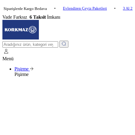
•
Evlendiren Çeyiz Paketleri
•
3 Al 2 Öde
•
işlerde Kargo Bedava
Vade Farksız
6 Taksit
İmkanı
Menü
Pişirme
Pişirme