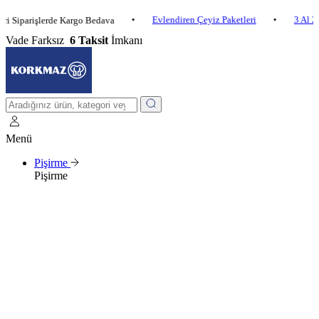
•
Evlendiren Çeyiz Paketleri
•
3 Al 2 Öde
rişlerde Kargo Bedava
Vade Farksız
6 Taksit
İmkanı
Menü
Pişirme
Pişirme