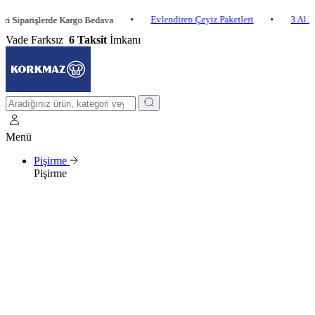
•
Evlendiren Çeyiz Paketleri
•
3 Al 2 Öde
arişlerde Kargo Bedava
Vade Farksız
6 Taksit
İmkanı
Menü
Pişirme
Pişirme