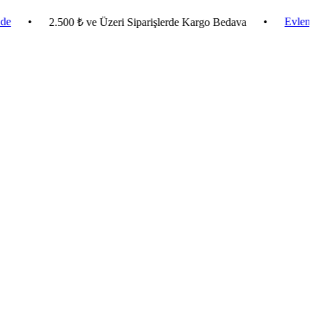
•
Evlendiren Çey
2.500 ₺ ve Üzeri Siparişlerde Kargo Bedava