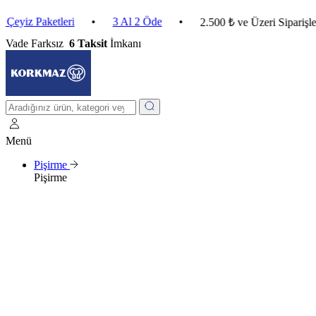
Paketleri
•
3 Al 2 Öde
•
2.500 ₺ ve Üzeri Siparişlerde K
Vade Farksız
6 Taksit
İmkanı
Menü
Pişirme
Pişirme