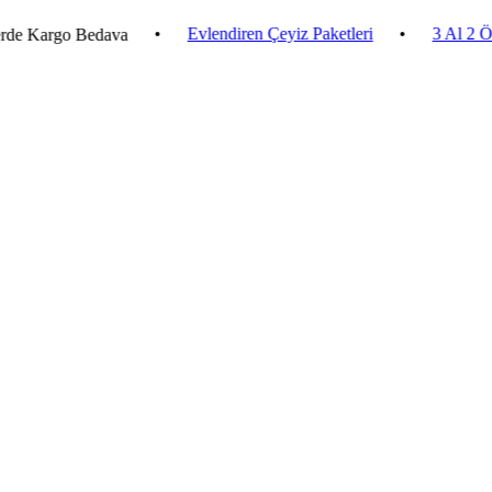
•
Evlendiren Çeyiz Paketleri
•
3 Al 2 Öde
•
argo Bedava