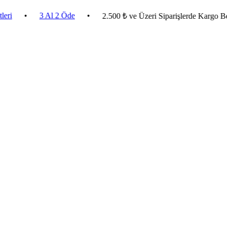
•
3 Al 2 Öde
•
2.500 ₺ ve Üzeri Siparişlerde Kargo Bedava