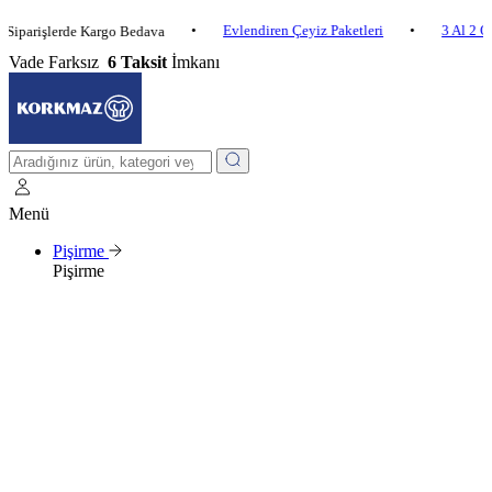
•
Evlendiren Çeyiz Paketleri
•
3 Al 2 Öde
•
şlerde Kargo Bedava
Vade Farksız
6 Taksit
İmkanı
Menü
Pişirme
Pişirme