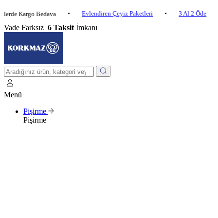
•
Evlendiren Çeyiz Paketleri
•
3 Al 2 Öde
•
 Kargo Bedava
2.
Vade Farksız
6 Taksit
İmkanı
Menü
Pişirme
Pişirme