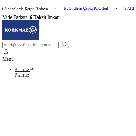
•
Evlendiren Çeyiz Paketleri
•
3 Al 2 Öde
rişlerde Kargo Bedava
Vade Farksız
6 Taksit
İmkanı
Menü
Pişirme
Pişirme