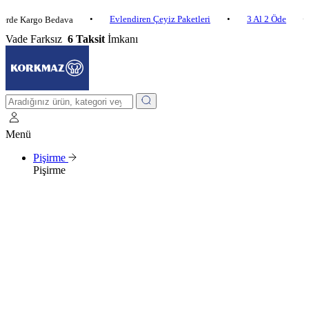
•
Evlendiren Çeyiz Paketleri
•
3 Al 2 Öde
•
argo Bedava
2.50
Vade Farksız
6 Taksit
İmkanı
Menü
Pişirme
Pişirme