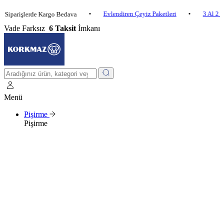
•
Evlendiren Çeyiz Paketleri
•
3 Al 2 Öde
işlerde Kargo Bedava
Vade Farksız
6 Taksit
İmkanı
Menü
Pişirme
Pişirme