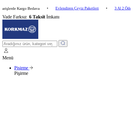
•
Evlendiren Çeyiz Paketleri
•
3 Al 2 Öde
•
erde Kargo Bedava
Vade Farksız
6 Taksit
İmkanı
Menü
Pişirme
Pişirme