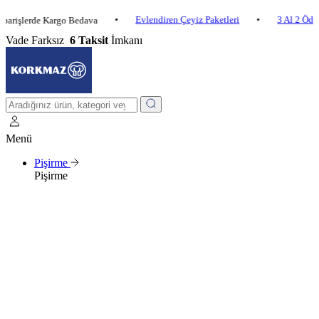
•
Evlendiren Çeyiz Paketleri
•
3 Al 2 Öde
•
erde Kargo Bedava
Vade Farksız
6 Taksit
İmkanı
Menü
Pişirme
Pişirme