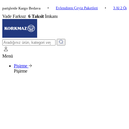
•
Evlendiren Çeyiz Paketleri
•
3 Al 2 Öde
•
erde Kargo Bedava
Vade Farksız
6 Taksit
İmkanı
Menü
Pişirme
Pişirme