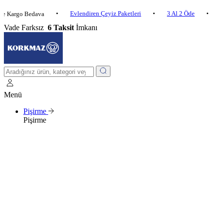
•
Evlendiren Çeyiz Paketleri
•
3 Al 2 Öde
•
o Bedava
2.500 ₺
Vade Farksız
6 Taksit
İmkanı
Menü
Pişirme
Pişirme