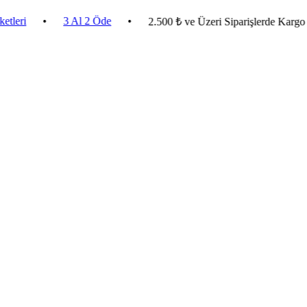
•
3 Al 2 Öde
•
2.500 ₺ ve Üzeri Siparişlerde Kargo Bedava