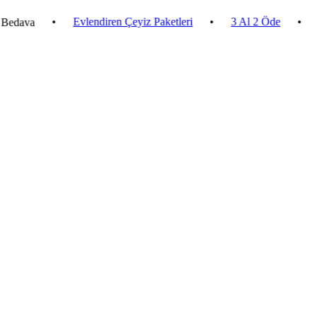
•
Evlendiren Çeyiz Paketleri
•
3 Al 2 Öde
•
2.500 ₺