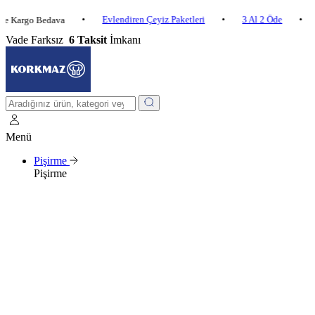
•
Evlendiren Çeyiz Paketleri
•
3 Al 2 Öde
•
go Bedava
2.500 
Vade Farksız
6 Taksit
İmkanı
Menü
Pişirme
Pişirme