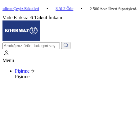
Çeyiz Paketleri
•
3 Al 2 Öde
•
2.500 ₺ ve Üzeri Siparişlerde Kargo 
Vade Farksız
6 Taksit
İmkanı
Menü
Pişirme
Pişirme