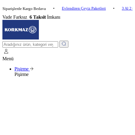
•
Evlendiren Çeyiz Paketleri
•
3 Al 2 Öde
•
işlerde Kargo Bedava
Vade Farksız
6 Taksit
İmkanı
Menü
Pişirme
Pişirme