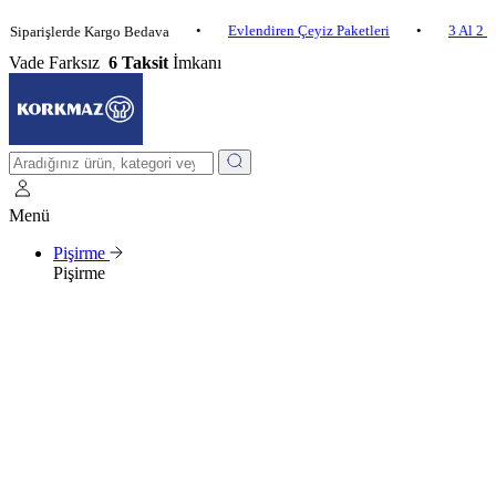
•
Evlendiren Çeyiz Paketleri
•
3 Al 2 Öde
işlerde Kargo Bedava
Vade Farksız
6 Taksit
İmkanı
Menü
Pişirme
Pişirme