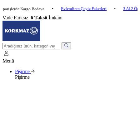
•
Evlendiren Çeyiz Paketleri
•
3 Al 2 Öde
•
lerde Kargo Bedava
Vade Farksız
6 Taksit
İmkanı
Menü
Pişirme
Pişirme