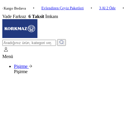
•
Evlendiren Çeyiz Paketleri
•
3 Al 2 Öde
•
 Bedava
2.500 ₺ 
Vade Farksız
6 Taksit
İmkanı
Menü
Pişirme
Pişirme