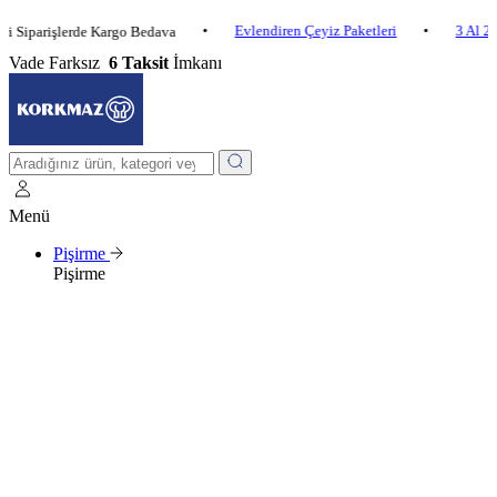
•
Evlendiren Çeyiz Paketleri
•
3 Al 2 Öde
rişlerde Kargo Bedava
Vade Farksız
6 Taksit
İmkanı
Menü
Pişirme
Pişirme