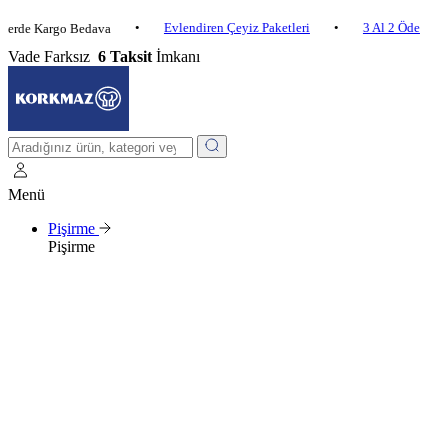
•
Evlendiren Çeyiz Paketleri
•
3 Al 2 Öde
•
Kargo Bedava
2.5
Vade Farksız
6 Taksit
İmkanı
Menü
Pişirme
Pişirme