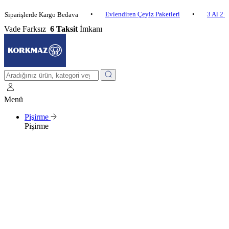
•
Evlendiren Çeyiz Paketleri
•
3 Al 2 Öde
•
işlerde Kargo Bedava
Vade Farksız
6 Taksit
İmkanı
Menü
Pişirme
Pişirme