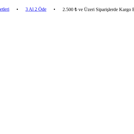
•
3 Al 2 Öde
•
2.500 ₺ ve Üzeri Siparişlerde Kargo Bedava