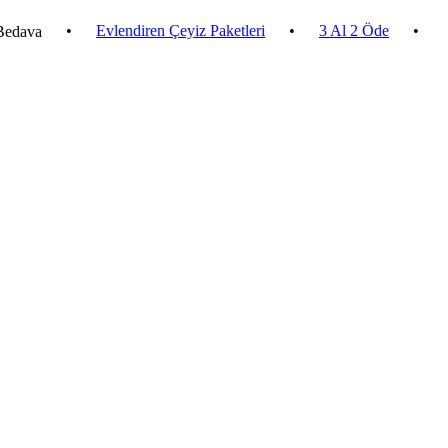
•
Evlendiren Çeyiz Paketleri
•
3 Al 2 Öde
•
2.500 ₺ 