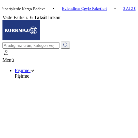
•
Evlendiren Çeyiz Paketleri
•
3 Al 2 Öde
•
şlerde Kargo Bedava
Vade Farksız
6 Taksit
İmkanı
Menü
Pişirme
Pişirme