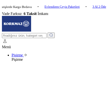
•
Evlendiren Çeyiz Paketleri
•
3 Al 2 Öde
•
rde Kargo Bedava
Vade Farksız
6 Taksit
İmkanı
Menü
Pişirme
Pişirme