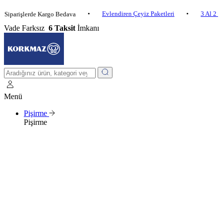
•
Evlendiren Çeyiz Paketleri
•
3 Al 2 Öde
•
işlerde Kargo Bedava
Vade Farksız
6 Taksit
İmkanı
Menü
Pişirme
Pişirme