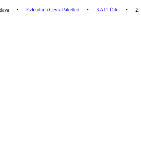
•
Evlendiren Çeyiz Paketleri
•
3 Al 2 Öde
•
2.500 ₺ ve