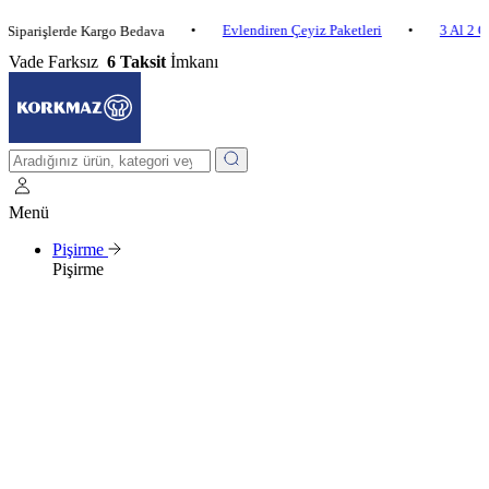
•
Evlendiren Çeyiz Paketleri
•
3 Al 2 Öde
•
işlerde Kargo Bedava
Vade Farksız
6 Taksit
İmkanı
Menü
Pişirme
Pişirme