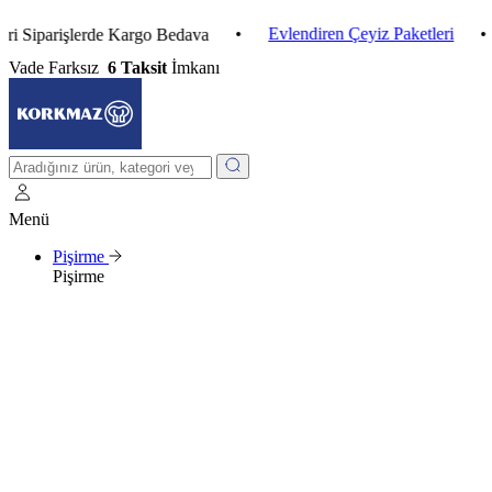
•
Evlendiren Çeyiz Paketleri
•
3 Al
arişlerde Kargo Bedava
Vade Farksız
6 Taksit
İmkanı
Menü
Pişirme
Pişirme