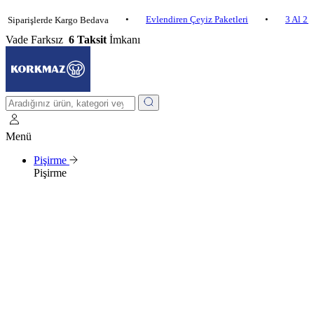
•
Evlendiren Çeyiz Paketleri
•
3 Al 2 Öde
arişlerde Kargo Bedava
Vade Farksız
6 Taksit
İmkanı
Menü
Pişirme
Pişirme