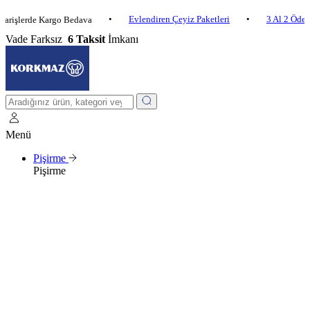
•
Evlendiren Çeyiz Paketleri
•
3 Al 2 Öde
•
rde Kargo Bedava
Vade Farksız
6 Taksit
İmkanı
Menü
Pişirme
Pişirme