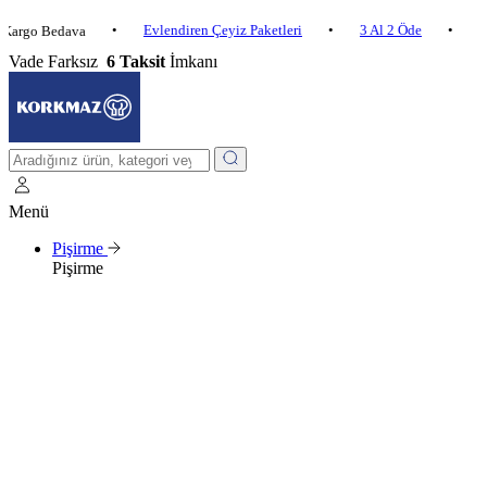
•
Evlendiren Çeyiz Paketleri
•
3 Al 2 Öde
•
o Bedava
2.500 ₺
Vade Farksız
6 Taksit
İmkanı
Menü
Pişirme
Pişirme