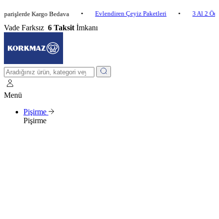
•
Evlendiren Çeyiz Paketleri
•
3 Al 2 Öde
•
lerde Kargo Bedava
Vade Farksız
6 Taksit
İmkanı
Menü
Pişirme
Pişirme